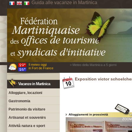
Guida alle vacanze in Martinica
Il meteo oggi
> Meteo della Martinica a 5 giorni
in Fort de France
Exposition victor schoelche
Vacanze in Martinica
Alloggiare, locazioni
Gastronomia
Patrimonio da visitare
Alloggiamenti in prossimità
Artisanat et souvenirs
Attività natura e sport