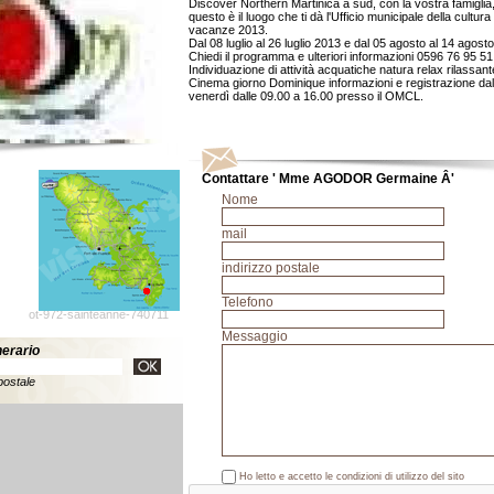
Discover Northern Martinica a sud, con la vostra famiglia
questo è il luogo che ti dà l'Ufficio municipale della cultura
vacanze 2013.
Dal 08 luglio al 26 luglio 2013 e dal 05 agosto al 14 agost
Chiedi il programma e ulteriori informazioni 0596 76 95 51
Individuazione di attività acquatiche natura relax rilassant
Cinema giorno Dominique informazioni e registrazione dal 
venerdì dalle 09.00 a 16.00 presso il OMCL.
Contattare ' Mme AGODOR Germaine Â'
Nome
mail
indirizzo postale
Telefono
ot-972-sainteanne-740711
Messaggio
inerario
postale
Ho letto e accetto le condizioni di utilizzo del sito