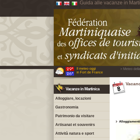
Guida alle vacanze in Mart
Il meteo oggi
> Meteo della
in Fort de France
Vacanc
Vacanze in Martinica
Alloggiare, locazioni
Gastronomia
Patrimonio da visitare
Alloggiamenti
Artisanat et souvenirs
Attività natura e sport