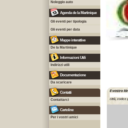
Noleggio auto
Agenda de la Martinique
Gli eventi per tipologia
Gli eventi per data
Mappe interattive
De la Martinique
Informazioni Utili
Indirizzi utili
Documentazione
Da scaricare
il vostro it
Contatti
città, codice 
Contattarci
Cartoline
Per i vostri amici