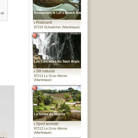
Restaurant le Lili's Beach Bar
Ristoranti
97233 Schoelcher (Martinique)
Les Cascades du Saut Argis
Siti naturali
97213 Le Gros-Morne
(Martinique)
La ferme du Moulin
Sport terrestri
97213 Le Gros-Morne
(Martinique)
nys