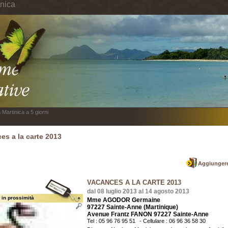
inica
 Martinica a 5 giorni
es a la carte 2013
Aggiungere
VACANCES A LA CARTE 2013
dal 08 luglio 2013 al 14 agosto 2013
 in prossimità
Mme AGODOR Germaine
97227 Sainte-Anne (Martinique)
Avenue Frantz FANON 97227 Sainte-Anne
Tel : 05 96 76 95 51
- Cellulare : 06 96 36 58 30