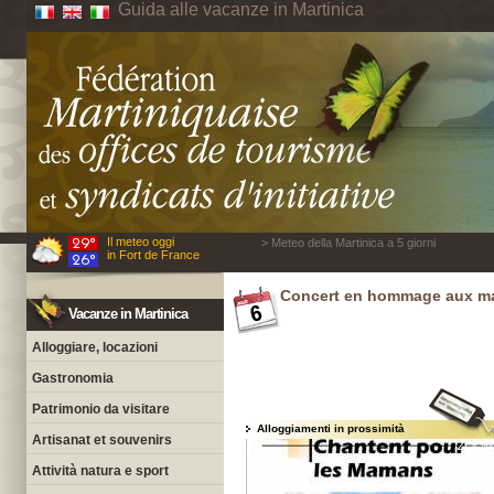
Guida alle vacanze in Martinica
Il meteo oggi
> Meteo della Martinica a 5 giorni
in Fort de France
Concert en hommage aux 
Vacanze in Martinica
Alloggiare, locazioni
Gastronomia
Patrimonio da visitare
Alloggiamenti in prossimità
Artisanat et souvenirs
Attività natura e sport