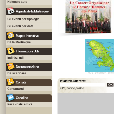
Noleggio auto
Agenda de la Martinique
Gli eventi per tipologia
Gli eventi per data
Mappe interattive
De la Martinique
Informazioni Utili
Indirizzi utili
Documentazione
ot-972-carbet-73878
Da scaricare
il vostro itinerario
Contatti
città, codice postale
Contattarci
Cartoline
Per i vostri amici