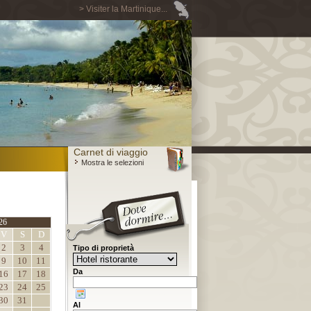
> Visiter la Martinique...
Carnet di viaggio
Mostra le selezioni
26
V
S
D
2
3
4
Tipo di proprietà
9
10
11
Da
16
17
18
23
24
25
30
31
Al