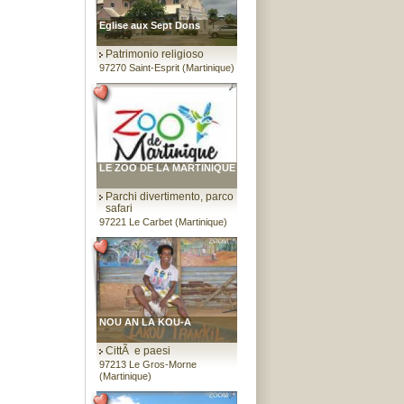
Eglise aux Sept Dons
Patrimonio religioso
97270 Saint-Esprit (Martinique)
LE ZOO DE LA MARTINIQUE
Parchi divertimento, parco
safari
97221 Le Carbet (Martinique)
NOU AN LA KOU-A
CittÃ e paesi
97213 Le Gros-Morne
(Martinique)