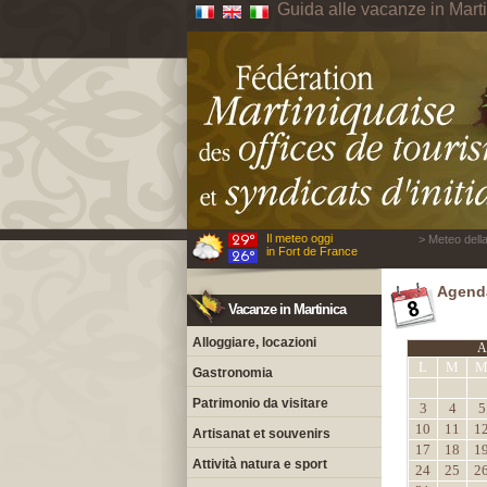
Guida alle vacanze in Mart
Il meteo oggi
> Meteo della
in Fort de France
Agenda
Vacanze in Martinica
Alloggiare, locazioni
A
L
M
Gastronomia
Patrimonio da visitare
3
4
5
10
11
1
Artisanat et souvenirs
17
18
1
Attività natura e sport
24
25
2