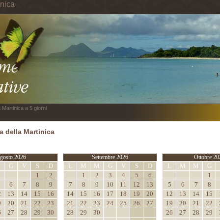
inica
 Martinica a 5 giorni
 della Martinica
gosto 2026
Settembre 2026
Ottobre 20
M
G
V
S
D
L
M
M
G
V
S
D
L
M
M
G
1
2
1
2
3
4
5
6
1
6
7
8
9
7
8
9
10
11
12
13
5
6
7
8
2
13
14
15
16
14
15
16
17
18
19
20
12
13
14
15
9
20
21
22
23
21
22
23
24
25
26
27
19
20
21
22
6
27
28
29
30
28
29
30
26
27
28
29