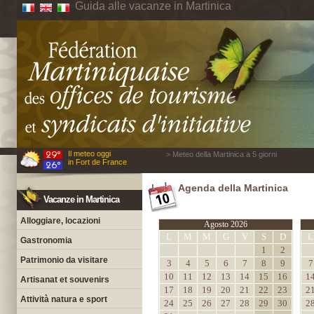
Guida alle vacanze in Martinica
Il meteo oggi
> Meteo della Martinica a 5 giorni
in Fort de France
Agenda della Martinica
Vacanze in Martinica
Alloggiare, locazioni
Agosto 2026
L
M
M
G
V
S
D
L
Gastronomia
1
2
Patrimonio da visitare
3
4
5
6
7
8
9
7
10
11
12
13
14
15
16
1
Artisanat et souvenirs
17
18
19
20
21
22
23
2
Attività natura e sport
24
25
26
27
28
29
30
2