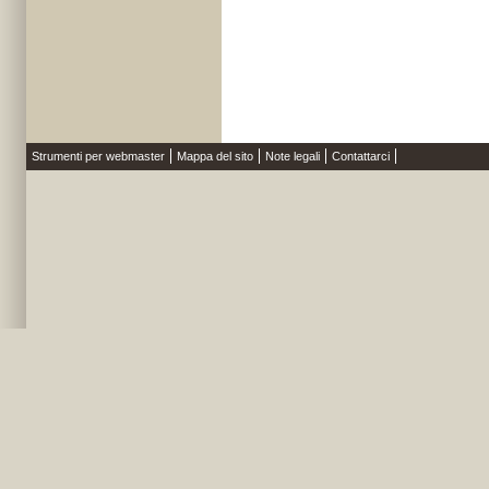
Strumenti per webmaster
Mappa del sito
Note legali
Contattarci