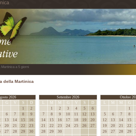
inica
 Martinica a 5 giorni
 della Martinica
gosto 2026
Settembre 2026
Ottobre 20
M
G
V
S
D
L
M
M
G
V
S
D
L
M
M
G
1
2
1
2
3
4
5
6
1
6
7
8
9
7
8
9
10
11
12
13
5
6
7
8
2
13
14
15
16
14
15
16
17
18
19
20
12
13
14
15
9
20
21
22
23
21
22
23
24
25
26
27
19
20
21
22
6
27
28
29
30
28
29
30
26
27
28
29