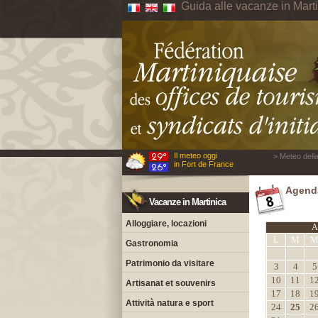
Guida alle vacanze in Mart
Il meteo oggi
> Meteo della
in Fort de France
Agenda
Vacanze in Martinica
Alloggiare, locazioni
A
L
M
Gastronomia
Patrimonio da visitare
3
4
5
10
11
1
Artisanat et souvenirs
17
18
1
Attività natura e sport
24
25
2