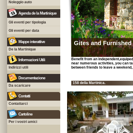
Noleggio auto
Agenda de la Martinique
Gli eventi per tipologia
Gli eventi per data
Mappe interattive
Gites and Furnished
De la Martinique
Benefit from an independent,equiped 
Informazioni Utili
near numerous activities, you can take
Indirizzi utili
between friends to leave a weekend,
Documentazione
158 della Martinica.
Da scaricare
Contatti
Contattarci
Cartoline
Per i vostri amici