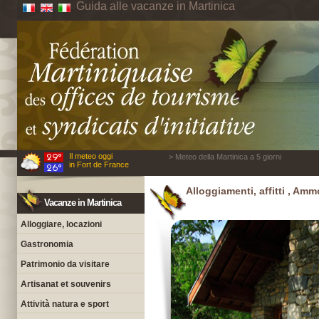
Guida alle vacanze in Martinica
Il meteo oggi
> Meteo della Martinica a 5 giorni
in Fort de France
Alloggiamenti, affitti , Ammo
Vacanze in Martinica
Alloggiare, locazioni
Gastronomia
Patrimonio da visitare
Artisanat et souvenirs
Attività natura e sport