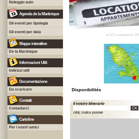
Noleggio auto
Agenda de la Martinique
Gli eventi per tipologia
Gli eventi per data
ot-972-sainteanne-10
Mappe interattive
De la Martinique
Informazioni Utili
Indirizzi utili
Documentazione
Da scaricare
Disponibilités
Contatti
il vostro itinerario
Contattarci
città, codice postale
Cartoline
Per i vostri amici