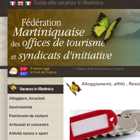
Guida alle vacanze in Martinica
Il meteo oggi
> Meteo della Martinica a 5 giorni
in Fort de France
Alloggiamenti, affitti , Res
Vacanze in Martinica
Alloggiare, locazioni
Gastronomia
Patrimonio da visitare
Artisanat et souvenirs
Attività natura e sport