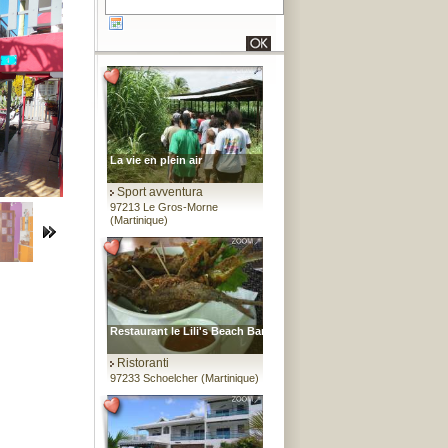
La vie en plein air
Sport avventura
97213 Le Gros-Morne
(Martinique)
Restaurant le Lili's Beach Bar
Ristoranti
97233 Schoelcher (Martinique)