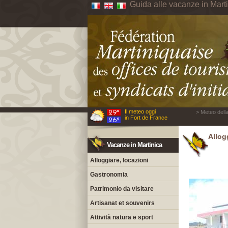
Guida alle vacanze in Mart
Il meteo oggi
> Meteo della
in Fort de France
Allogg
Vacanze in Martinica
Alloggiare, locazioni
Gastronomia
Patrimonio da visitare
Artisanat et souvenirs
Attività natura e sport