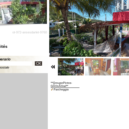
ot-972-ansesdarlet-9760
ités
inerario
postale
**GroupePictos-
GÃ©nÃ©ral**
Parcheggio