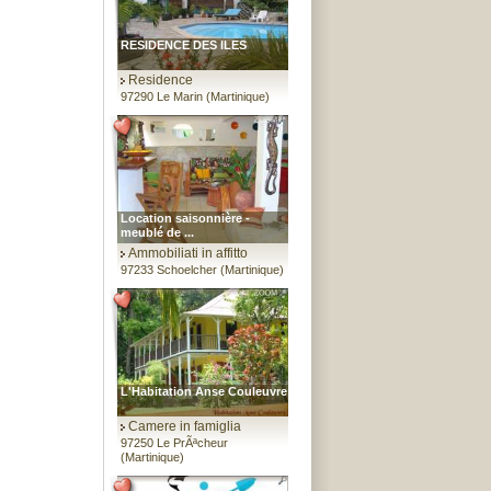
RESIDENCE DES ILES
Residence
97290 Le Marin (Martinique)
Location saisonnière -
meublé de ...
Ammobiliati in affitto
97233 Schoelcher (Martinique)
L'Habitation Anse Couleuvre
Camere in famiglia
97250 Le PrÃªcheur
(Martinique)