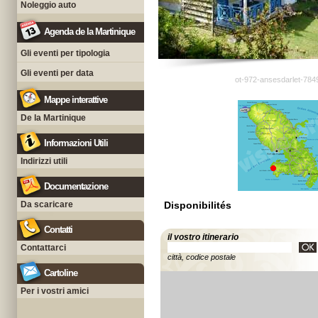
Noleggio auto
Agenda de la Martinique
Gli eventi per tipologia
Gli eventi per data
ot-972-ansesdarlet-784
Mappe interattive
De la Martinique
Informazioni Utili
Indirizzi utili
Documentazione
Da scaricare
Disponibilités
Contatti
il vostro itinerario
Contattarci
città, codice postale
Cartoline
Per i vostri amici