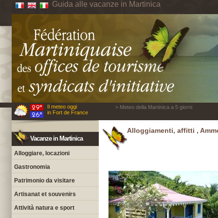
Guida alle vacanze in Martinica
Il meteo oggi
> Meteo della Martinica a 5 giorni
in Fort de France
Alloggiamenti, affitti , Ammo
Vacanze in Martinica
Alloggiare, locazioni
Gastronomia
Patrimonio da visitare
Artisanat et souvenirs
Attività natura e sport