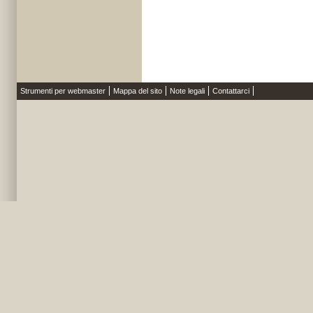
Strumenti per webmaster
Mappa del sito
Note legali
Contattarci