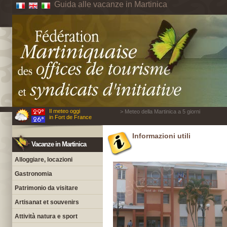
Guida alle vacanze in Martinica
Il meteo oggi
> Meteo della Martinica a 5 giorni
in Fort de France
Informazioni utili
Vacanze in Martinica
Alloggiare, locazioni
Gastronomia
Patrimonio da visitare
Artisanat et souvenirs
Attività natura e sport