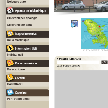
Noleggio auto
Agenda de la Martinique
Gli eventi per tipologia
Gli eventi per data
Mappe interattive
De la Martinique
Informazioni Utili
ot-972-latrinite-7352
Indirizzi utili
il vostro itinerario
Documentazione
città, codice postale
Da scaricare
Contatti
Contattarci
Cartoline
Per i vostri amici