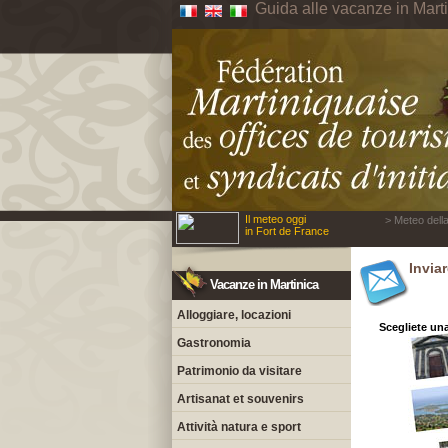
Guida alle vacanze in Mart
Il meteo oggi
> Meteo della
in Fort de France
Invia
Vacanze in Martinica
Alloggiare, locazioni
Scegliete una
Gastronomia
Patrimonio da visitare
Artisanat et souvenirs
Attività natura e sport