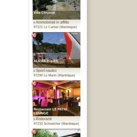
Villa Chrystal
Ammobiliati in affitto
97221 Le Carbet (Martinique)
ALIZES YOLES
Sport nautici
97290 Le Marin (Martinique)
Restaurant LE PATIO
LOUNGE
Ristoranti
97233 Schoelcher (Martinique)