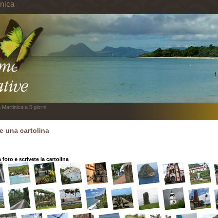
inica
 Martinica a 5 giorni
re una cartolina
 foto e scrivete la cartolina