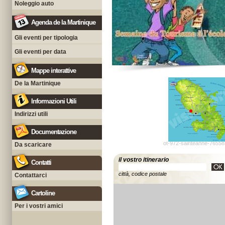
Noleggio auto
Agenda de la Martinique
Gli eventi per tipologia
Gli eventi per data
Mappe interattive
De la Martinique
Informazioni Utili
Indirizzi utili
Documentazione
ot-972-sainteanne-76558
Da scaricare
il vostro itinerario
Contatti
città, codice postale
Contattarci
Cartoline
Per i vostri amici