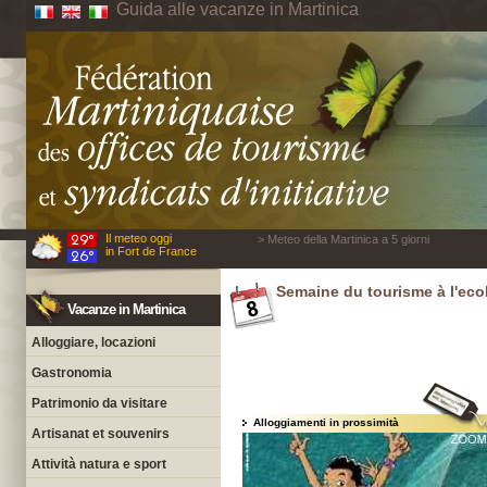
Guida alle vacanze in Martinica
Il meteo oggi
> Meteo della Martinica a 5 giorni
in Fort de France
Semaine du tourisme à l'ecol
Vacanze in Martinica
Alloggiare, locazioni
Gastronomia
Patrimonio da visitare
Alloggiamenti in prossimità
Artisanat et souvenirs
Attività natura e sport