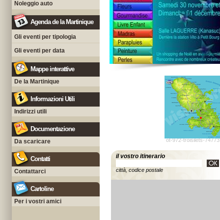
Noleggio auto
Agenda de la Martinique
Gli eventi per tipologia
Gli eventi per data
Mappe interattive
De la Martinique
Informazioni Utili
Indirizzi utili
Documentazione
ot-972-troisilets-7477
Da scaricare
il vostro itinerario
Contatti
città, codice postale
Contattarci
Cartoline
Per i vostri amici