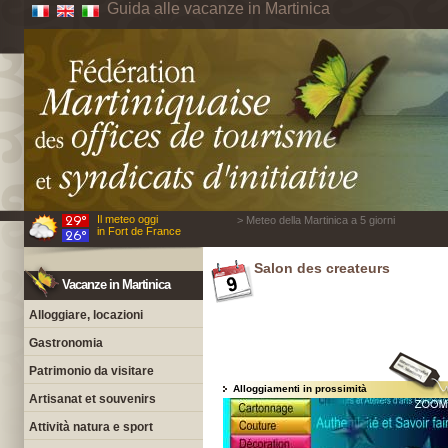
Guida alle vacanze in Martinica
Il meteo oggi
> Meteo della Martinica a 5 giorni
in Fort de France
Salon des createurs
Vacanze in Martinica
Alloggiare, locazioni
Gastronomia
Patrimonio da visitare
Alloggiamenti in prossimità
Artisanat et souvenirs
Attività natura e sport