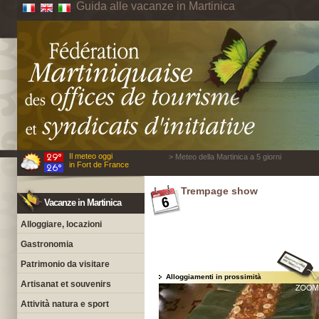
Guida alle vacanze in Martinica
Il meteo oggi
> Meteo della Martinica a 5 giorni
in Fort de France
Trempage show
Vacanze in Martinica
Alloggiare, locazioni
Gastronomia
Patrimonio da visitare
Alloggiamenti in prossimità
Artisanat et souvenirs
Attività natura e sport