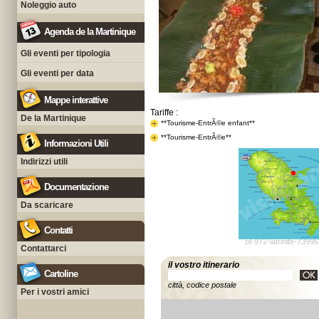
Noleggio auto
Agenda de la Martinique
Gli eventi per tipologia
Gli eventi per data
Mappe interattive
Tariffe :
De la Martinique
**Tourisme-EntrÃ©e enfant**
**Tourisme-EntrÃ©e**
Informazioni Utili
Indirizzi utili
Documentazione
Da scaricare
Contatti
ot-972-latrinite-7399
Contattarci
il vostro itinerario
Cartoline
città, codice postale
Per i vostri amici