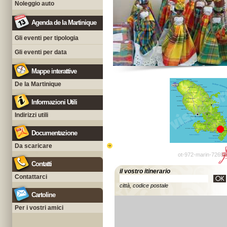
Noleggio auto
Agenda de la Martinique
Gli eventi per tipologia
Gli eventi per data
Mappe interattive
De la Martinique
Informazioni Utili
Indirizzi utili
Documentazione
Da scaricare
ot-972-marin-72694
Contatti
il vostro itinerario
Contattarci
città, codice postale
Cartoline
Per i vostri amici