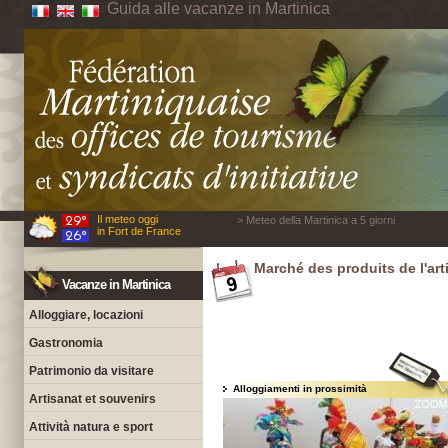
Guida alle vacanze in Martinica
Il meteo oggi
> Meteo della Martinica a 5 giorni
in Fort de France
Marché des produits de l'arti
Vacanze in Martinica
Alloggiare, locazioni
Gastronomia
Patrimonio da visitare
Alloggiamenti in prossimità
Artisanat et souvenirs
Attività natura e sport