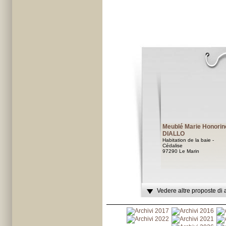
Meublé Marie Honorin
DIALLO
Habitation de la baie -
Cédalise
97290 Le Marin
Vedere altre proposte di 