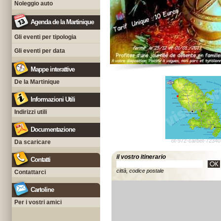
Noleggio auto
Agenda de la Martinique
Gli eventi per tipologia
Gli eventi per data
Mappe interattive
De la Martinique
Informazioni Utili
Indirizzi utili
Documentazione
ot-972-carbet-72340
Da scaricare
il vostro itinerario
Contatti
città, codice postale
Contattarci
Cartoline
Per i vostri amici