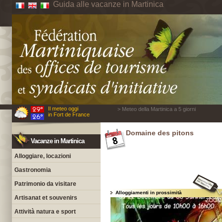
Guida alle vacanze in Martinica
Il meteo oggi
> Meteo della Martinica a 5 giorni
in Fort de France
Domaine des pitons
Vacanze in Martinica
Alloggiare, locazioni
Gastronomia
Patrimonio da visitare
Alloggiamenti in prossimità
Artisanat et souvenirs
Attività natura e sport