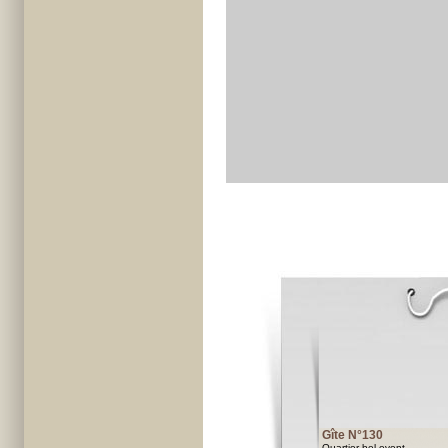
Gîte N°130
Quartier bel event