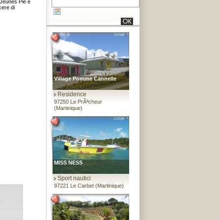
 Jeunes Piè e
cere di
Village Pomme Cannelle
Residence
97250 Le PrÃªcheur
(Martinique)
MISS NESS
Sport nautici
97221 Le Carbet (Martinique)