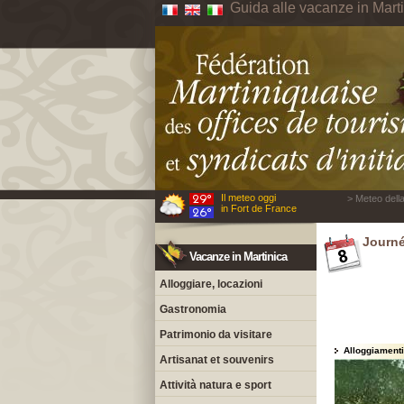
Guida alle vacanze in Mart
Il meteo oggi
> Meteo della
in Fort de France
Journé
Vacanze in Martinica
Alloggiare, locazioni
Gastronomia
Patrimonio da visitare
Alloggiamenti
Artisanat et souvenirs
Attività natura e sport