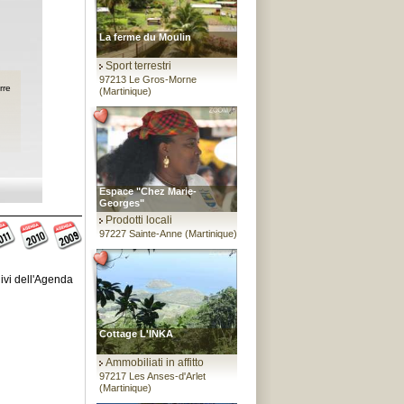
La ferme du Moulin
Sport terrestri
97213 Le Gros-Morne
rre
(Martinique)
Espace "Chez Marie-
Georges"
Prodotti locali
97227 Sainte-Anne (Martinique)
hivi dell'Agenda
Cottage L'INKA
Ammobiliati in affitto
97217 Les Anses-d'Arlet
(Martinique)