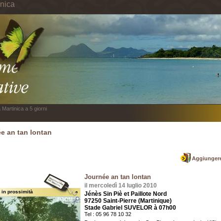
inica
 Martinica a 5 giorni
e an tan lontan
Aggiungere
Journée an tan lontan
il mercoledì 14 luglio 2010
 in prossimità
Jénès Sin Piè et Paillote Nord
97250 Saint-Pierre (Martinique)
Stade Gabriel SUVELOR à 07h00
Tel : 05 96 78 10 32