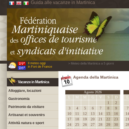
Guida alle vacanze in Martinica
Il meteo oggi
> Meteo della Martinica a 5 giorni
in Fort de France
Agenda della Martinica
Vacanze in Martinica
Alloggiare, locazioni
Agosto 2026
L
M
M
G
V
S
D
L
Gastronomia
1
2
Patrimonio da visitare
3
4
5
6
7
8
9
7
10
11
12
13
14
15
16
1
Artisanat et souvenirs
17
18
19
20
21
22
23
2
Attività natura e sport
24
25
26
27
28
29
30
2