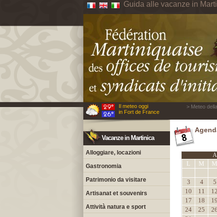
Guida alle vacanze in Mart
Il meteo oggi
> Meteo della
in Fort de France
Agenda
Vacanze in Martinica
Alloggiare, locazioni
A
L
M
Gastronomia
Patrimonio da visitare
3
4
5
10
11
1
Artisanat et souvenirs
17
18
1
Attività natura e sport
24
25
2