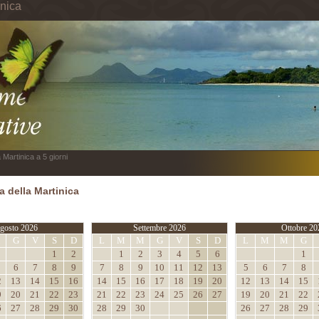
inica
 Martinica a 5 giorni
 della Martinica
gosto 2026
Settembre 2026
Ottobre 20
M
G
V
S
D
L
M
M
G
V
S
D
L
M
M
G
1
2
1
2
3
4
5
6
1
6
7
8
9
7
8
9
10
11
12
13
5
6
7
8
2
13
14
15
16
14
15
16
17
18
19
20
12
13
14
15
9
20
21
22
23
21
22
23
24
25
26
27
19
20
21
22
6
27
28
29
30
28
29
30
26
27
28
29