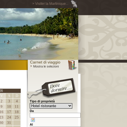
> Visiter la Martinique...
Carnet di viaggio
Mostra le selezioni
26
V
S
D
2
3
4
Tipo di proprietà
9
10
11
Da
16
17
18
23
24
25
30
31
Al