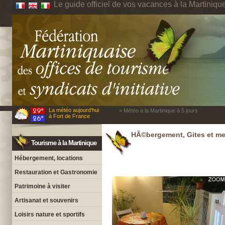
Le guide officiel de vos vacances à la Martiniqu
La météo aujourd'hui
> Météo à la Martinique à 5 jours
à Fort de France
HÃ©bergement, Gites et me
Tourisme à la Martinique
Hébergement, locations
Restauration et Gastronomie
Patrimoine à visiter
Artisanat et souvenirs
Loisirs nature et sportifs