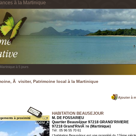
cances à la Martinique
Martinique à 5 jours
moine, Ã visiter, Patrimoine local à la Martinique
Ajouter à 
HABITATION BEAUSEJOUR
M. DE FOSSARIEU
rgements à proximité
Quartier Beauséjour 97218 GRAND'RIVIERE
97218 Grand'RiviÃ¨re (Martinique)
Tél : 05 96 55 70 61
L’habitation Beauséjour est une propriété du 17ème siècle