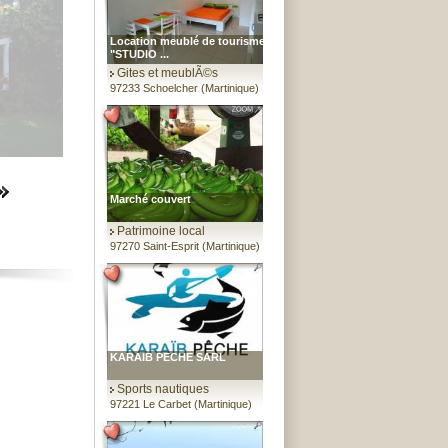
Location meublé de tourisme
"STUDIO ...
Gites et meublÃ©s
97233 Schoelcher (Martinique)
Marché couvert
Patrimoine local
97270 Saint-Esprit (Martinique)
KARAIB PECHE SARL
Sports nautiques
97221 Le Carbet (Martinique)