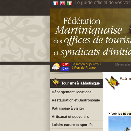
Le guide officiel de vos va
La météo aujourd'hui
> Météo à la 
à Fort de France
Patri
Tourisme à la Martinique
Hébergement, locations
Restauration et Gastronomie
Patrimoine à visiter
Voir les hébe
Artisanat et souvenirs
Loisirs nature et sportifs