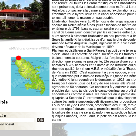
conservée, où toutes les caractéristiques des habitation
sont présentes, de la coloniale demeure de maître à la r
Autrefois consacrée à la canne à sucre, l’exploitation a 
étonnante roue hydraulique et un canal nécessaire pour ir
terres, alimenter la maison en eau potable…
L'habitation fondée vers 1670 témoigne de l’organisation
sociale du XVIIIe siècle à nos jours : maison de maître de
extérieure de 1793, bassin, cadran solaire et rue ‘’cases 
canal de Beauséjour, construit par les esclaves entre 18
4 km servait à alimenter l'habitation en eau potable et à l'ir
Seule la famille Knight était issue d’un patriarche de coule
Amédée Alexis Augustin Knight, ingénieur de l’Ecole Centr
devenu sénateur de la Martinique en 1899.
ot-972-grandriviere-749061
Planteur et distillateur à Saint-Pierre, il acquit cette terr
siècle, dans un contexte de crise sucrière où les faillites 
étaient monnaie courante. Malgré cela, l'exploitation con
direction une étonnante prospérité. Elle passa d’une sur
hectares à 285 hectares et fut dotée d’une distillerie qui p
rhum de qualité, le « rhum H.B.S. » médaillé d'or à l'Expos
de Paris en 1932 . C’est également à cette époque, entre
que l’habitation prit le nom de Beauséjour. Quand les hérit
d’Amédée Knight revendirent le domaine, en 1928, au « b
François Honoré Louis de Lucy de Fossarieu, elle s’était
agrandie de 50 hectares. On continuait à y cultiver la ca
produire du rhum, tandis que le cacao déclinait au profit 
secondaires comme le maïs, les haricots ou la patate do
qu’après la Seconde Guerre mondiale que le développeme
ités
culture bananière supplanta définitivement les production
Louis de Lucy de Fossarieu, propriétaire dès 1928, fera
un rhum réputé durant toute la première moitié du XXe si
la culture de la canne sera abandonnée au profit de la ba
aire
quelques années, Jean-Louis, le petit-fils est revenu à la t
canne
ode postal