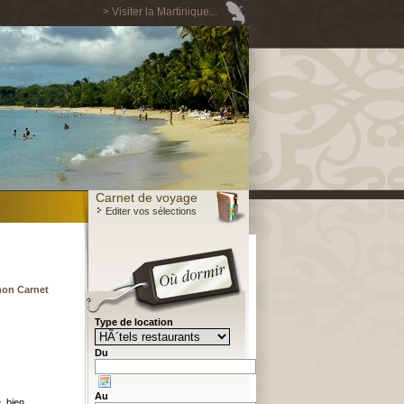
> Visiter la Martinique...
Carnet de voyage
Editer vos sélections
mon Carnet
Type de location
Du
Au
. bien