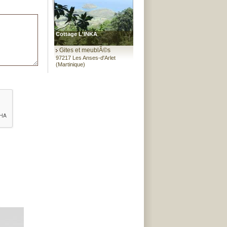
Cottage L'INKA
Gites et meublÃ©s
97217 Les Anses-d'Arlet
(Martinique)