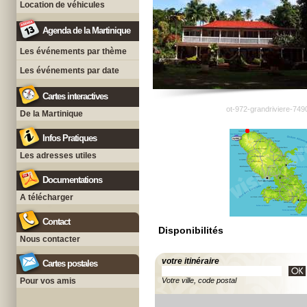
Location de véhicules
Agenda de la Martinique
Les événements par thème
Les événements par date
Cartes interactives
ot-972-grandriviere-749
De la Martinique
Infos Pratiques
Les adresses utiles
Documentations
A télécharger
Contact
Disponibilités
Nous contacter
votre itinéraire
Cartes postales
Pour vos amis
Votre ville, code postal