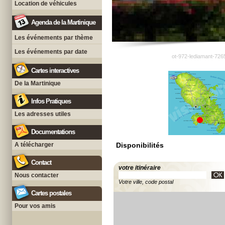
Location de véhicules
Agenda de la Martinique
Les événements par thème
Les événements par date
ot-972-lediamant-726
Cartes interactives
De la Martinique
Infos Pratiques
Les adresses utiles
Documentations
A télécharger
Disponibilités
Contact
votre itinéraire
Nous contacter
Votre ville, code postal
Cartes postales
Pour vos amis