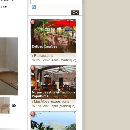
rvice,
Délices Caraïbes
Restaurants
97227 Sainte-Anne (Martinique)
Musée des Arts et Traditions
Populaires
MusÃ©es, expositions
97270 Saint-Esprit (Martinique)