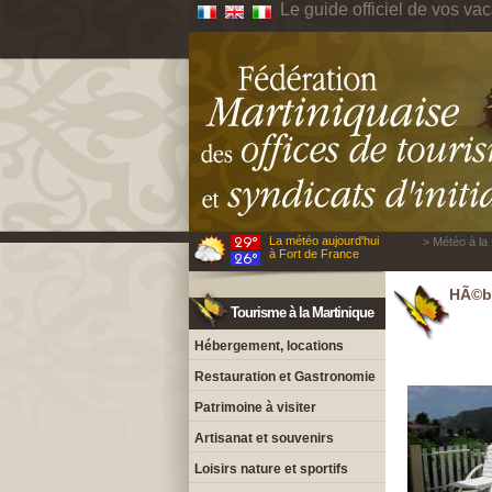
Le guide officiel de vos va
La météo aujourd'hui
> Météo à la 
à Fort de France
HÃ©be
Tourisme à la Martinique
Hébergement, locations
Restauration et Gastronomie
Patrimoine à visiter
Artisanat et souvenirs
Loisirs nature et sportifs