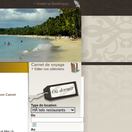
> Visiter la Martinique...
Carnet de voyage
Editer vos sélections
mon Carnet
Type de location
Du
Au
 et Mer (à