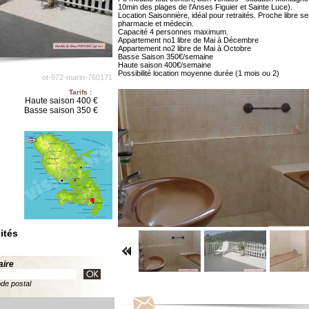
10min des plages de l'Anses Figuier et Sainte Luce).
Location Saisonnière, idéal pour retraités. Proche libre se
pharmacie et médecin.
Capacité 4 personnes maximum.
Appartement no1 libre de Mai à Décembre
Appartement no2 libre de Mai à Octobre
Basse Saison 350€/semaine
Haute saison 400€/semaine
Possibilité location moyenne durée (1 mois ou 2)
ot-972-marin-760171
Tarifs :
Haute saison 400 €
Basse saison 350 €
ités
aire
ode postal