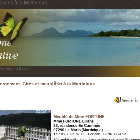
cances à la Martinique
Martinique à 5 jours
rgement, Gites et meublÃ©s à la Martinique
Ajouter à 
Meublé de Mme FORTUNE
Mme FORTUNE Liliane
23, résidence En Cammée
97290 Le Marin (Martinique)
Tél : 05 96 62 76 38
- Portable : 06 96 38 24 52
F3 meublé tout confort, bien ventilés - situation Montagne