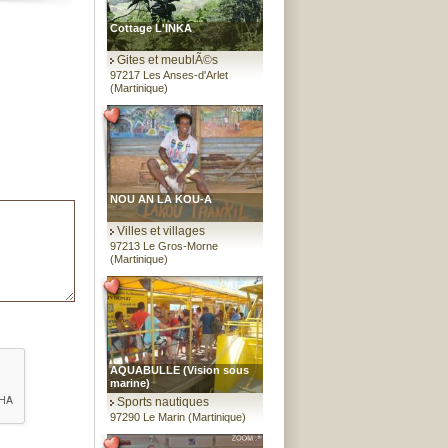
Cottage L'INKA
Gites et meublÃ©s
97217 Les Anses-d'Arlet
(Martinique)
NOU AN LA KOU-A
Villes et villages
97213 Le Gros-Morne
(Martinique)
AQUABULLE (Vision sous
marine)
Sports nautiques
97290 Le Marin (Martinique)