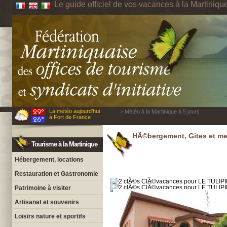
Le guide officiel de vos vacances à la Martiniqu
La météo aujourd'hui
> Météo à la Martinique à 5 jours
à Fort de France
HÃ©bergement, Gites et me
Tourisme à la Martinique
Hébergement, locations
Restauration et Gastronomie
Patrimoine à visiter
Artisanat et souvenirs
Loisirs nature et sportifs