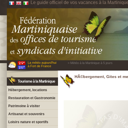
Le guide officiel de vos vacances à la Martiniqu
La météo aujourd'hui
> Météo à la Martinique à 5 jours
à Fort de France
HÃ©bergement, Gites et me
Tourisme à la Martinique
Hébergement, locations
Restauration et Gastronomie
Patrimoine à visiter
Artisanat et souvenirs
Loisirs nature et sportifs