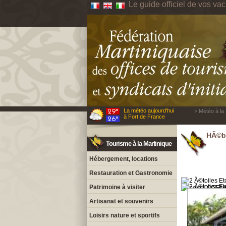
Le guide officiel de vos va
La météo aujourd'hui
> Météo à la 
à Fort de France
HÃ©be
Tourisme à la Martinique
Hébergement, locations
Restauration et Gastronomie
Patrimoine à visiter
Artisanat et souvenirs
Loisirs nature et sportifs