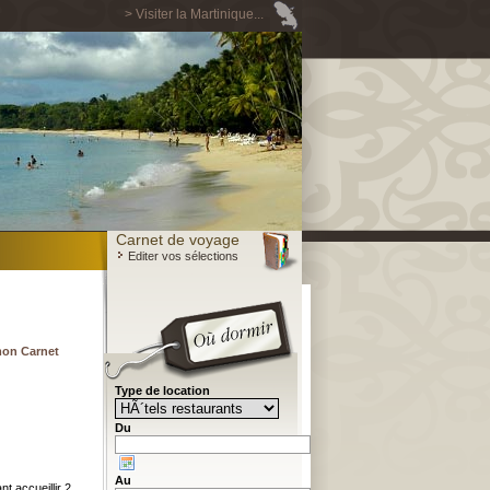
> Visiter la Martinique...
Carnet de voyage
Editer vos sélections
mon Carnet
Type de location
Du
Au
t accueillir 2