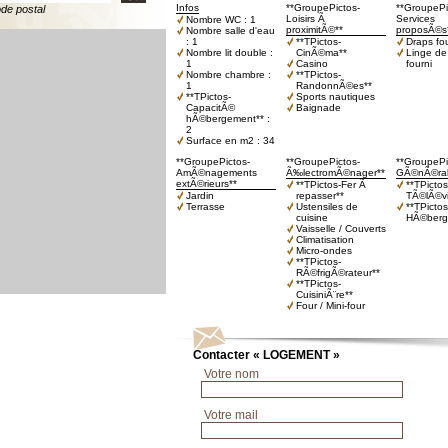
Infos
**GroupePictos-
**GroupePi
ode postal
Loisirs Ã
Services
Nombre WC : 1
proximitÃ©**
proposÃ©s
Nombre salle d'eau
: 1
**TPictos-
Draps fo
Nombre lit double :
CinÃ©ma**
Linge de 
1
Casino
fourni
Nombre chambre :
**TPictos-
1
RandonnÃ©es**
**TPictos-
Sports nautiques
CapacitÃ©
Baignade
hÃ©bergement** :
2
Surface en m2 : 34
**GroupePictos-
**GroupePictos-
**GroupePi
AmÃ©nagements
Ã‰lectromÃ©nager**
GÃ©nÃ©ral
extÃ©rieurs**
**TPictos-Fer Ã
**TPictos
Jardin
repasser**
TÃ©lÃ©vi
Terrasse
Ustensiles de
**TPictos
cuisine
HÃ©berg
Vaisselle / Couverts
Climatisation
Micro-ondes
**TPictos-
RÃ©frigÃ©rateur**
**TPictos-
CuisiniÃ¨re**
Four / Mini-four
Contacter « LOGEMENT »
Votre nom
Votre mail