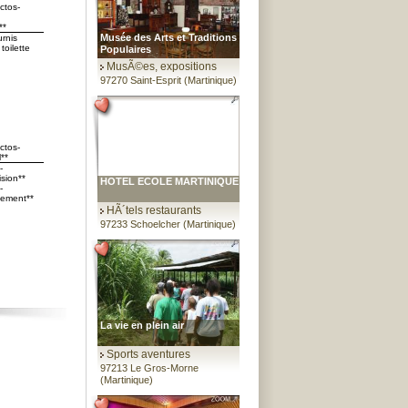
ctos-
**
Musée des Arts et Traditions
urnis
toilette
Populaires
MusÃ©es, expositions
97270 Saint-Esprit (Martinique)
ctos-
**
-
sion**
HOTEL ECOLE MARTINIQUE
-
ement**
HÃ´tels restaurants
97233 Schoelcher (Martinique)
La vie en plein air
Sports aventures
97213 Le Gros-Morne
(Martinique)