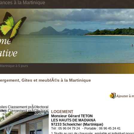
cances à la Martinique
Martinique à 5 jours
rgement, Gites et meublÃ©s à la Martinique
Ajouter à 
LOGEMENT
Monsieur Gérard TETON
LES HAUTS DE MADIANA
97233 Schoelcher (Martinique)
Tél : 05 96 04 79 24
- Portable : 06 96 45 24 41
1 Studio au rez de chaussée, agréable et individuel pouvan