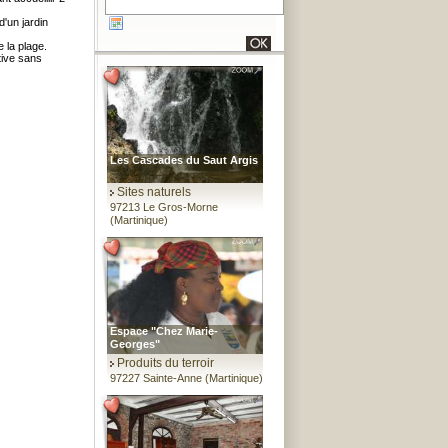
d'un jardin
 la plage.
tive sans
Les Cascades du Saut Argis
Sites naturels
97213 Le Gros-Morne
(Martinique)
Espace "Chez Marie-
Georges"
Produits du terroir
97227 Sainte-Anne (Martinique)