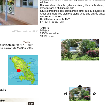
adultes.
Dispose d'une chambre, d'une cuisine, d'une salle d'eau, 
avec terrasse et d'une piscine.
Situé à proximité des commerces ainsi que du bourg et de
C'est un studio très bien entretenu avec une entrée priva
nuisances sonores.
Un téléviseur avec la TNT
ENFANT PAS ADMIS
TARIFS :
50€/jour
ot-972-schoelcher-9994
290€/la semaine
990€/le mois
Tarifs :
e saison de 290€ à 1900€
se saison de 290€ à 990€
ités
aire