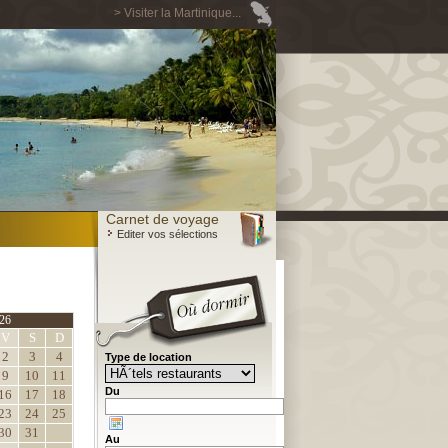
> Visiter la Martinique...
Carnet de voyage
Editer vos sélections
26
V
S
D
2
3
4
Type de location
9
10
11
Du
16
17
18
23
24
25
30
31
Au