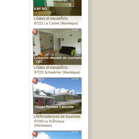
KAY NO
Gites et meublÃ©s
97221 Le Carbet (Martinique)
Location meublé de tourisme
"T2 ...
Gites et meublÃ©s
97233 Schoelcher (Martinique)
Village Pomme Cannelle
RÃ©sidences de tourisme
97250 Le PrÃªcheur
(Martinique)