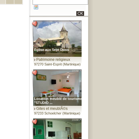
Eglise aux Sept Dons
Patrimoine religieux
97270 Saint-Esprit (Martinique)
Location meublé de tourisme
"STUDIO ...
Gites et meublÃ©s
97233 Schoelcher (Martinique)