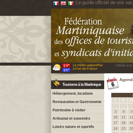
Le guide officiel de vos va
La météo aujourd'hui
> Météo à la 
à Fort de France
Agenda
Tourisme à la Martinique
Hébergement, locations
L
M
Restauration et Gastronomie
Patrimoine à visiter
3
4
5
10
11
1
Artisanat et souvenirs
17
18
1
Loisirs nature et sportifs
24
25
2