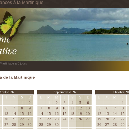
cances à la Martinique
Martinique à 5 jours
 de la Martinique
Août 2026
Septembre 2026
Octobre 20
M
J
V
S
D
L
M
M
J
V
S
D
L
M
M
J
1
2
1
2
3
4
5
6
1
6
7
8
9
7
8
9
10
11
12
13
5
6
7
8
2
13
14
15
16
14
15
16
17
18
19
20
12
13
14
15
9
20
21
22
23
21
22
23
24
25
26
27
19
20
21
22
6
27
28
29
30
28
29
30
26
27
28
29