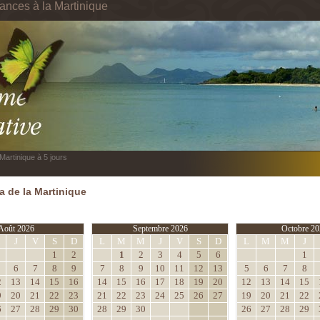
cances à la Martinique
Martinique à 5 jours
 de la Martinique
Août 2026
Septembre 2026
Octobre 20
M
J
V
S
D
L
M
M
J
V
S
D
L
M
M
J
1
2
1
2
3
4
5
6
1
6
7
8
9
7
8
9
10
11
12
13
5
6
7
8
2
13
14
15
16
14
15
16
17
18
19
20
12
13
14
15
9
20
21
22
23
21
22
23
24
25
26
27
19
20
21
22
6
27
28
29
30
28
29
30
26
27
28
29