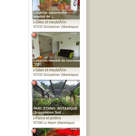
Location saisonnière -
meublé de ...
Gites et meublÃ©s
97233 Schoelcher (Martinique)
Location meublé de tourisme
"T2 ...
Gites et meublÃ©s
97233 Schoelcher (Martinique)
PARC ETHNO- BOTANIQUE
(Association Sud ...
Parcs et jardins
97290 Le Marin (Martinique)