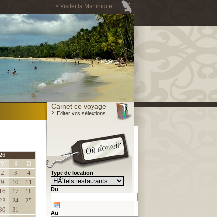
> Visiter la Martinique...
Carnet de voyage
Editer vos sélections
26
V
S
D
2
3
4
Type de location
9
10
11
Du
16
17
18
23
24
25
30
31
Au