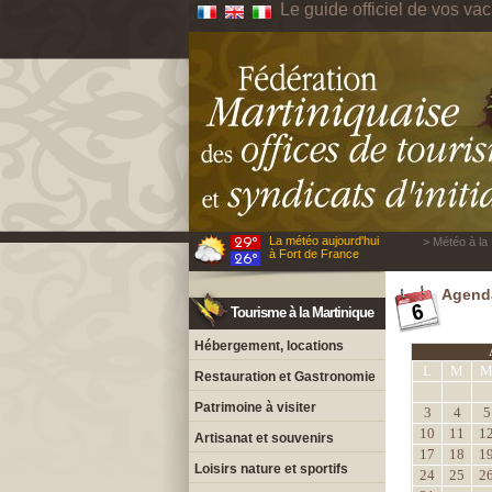
Le guide officiel de vos va
La météo aujourd'hui
> Météo à la 
à Fort de France
Agenda
Tourisme à la Martinique
Hébergement, locations
L
M
Restauration et Gastronomie
Patrimoine à visiter
3
4
5
10
11
1
Artisanat et souvenirs
17
18
1
Loisirs nature et sportifs
24
25
2